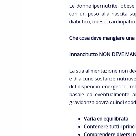
Le donne ipernutrite, obese
con un peso alla nascita su
diabetico, obeso, cardiopatico
Che cosa deve mangiare una 
Innanzitutto NON DEVE MAN
La sua alimentazione non dev
e di alcune sostanze nutritiv
del dispendio energetico, rel
basale ed eventualmente all
gravidanza dovrà quindi soddisf
Varia ed equilibrata
C
ontenere tutti i princi
C
omprendere diversi pas