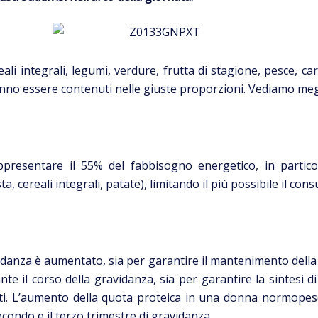
eali integrali, legumi, verdure, frutta di stagione, pesce, car
nno essere contenuti nelle giuste proporzioni. Vediamo megl
ppresentare il 55% del fabbisogno energetico, in partic
, cereali integrali, patate), limitando il più possibile il con
vidanza è aumentato, sia per garantire il mantenimento della
ante il corso della gravidanza, sia per garantire la sintesi
ati. L’aumento della quota proteica in una donna normopeso 
 secondo e il terzo trimestre di gravidanza.