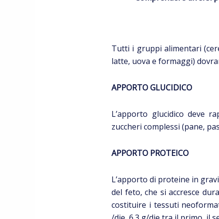
Tutti i gruppi alimentari (cer
latte, uova e formaggi) dovra
APPORTO GLUCIDICO
L’apporto glucidico deve ra
zuccheri complessi (pane, pasta
APPORTO PROTEICO
L’apporto di proteine in gra
del feto, che si accresce dur
costituire i tessuti neoform
/die, 6.3 g/die tra il primo, il